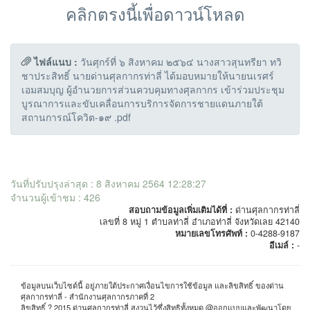
คลิกตรงนี้เพื่อดาวน์โหลด
ไฟล์แนบ :
วันศุกร์ที่ ๖ สิงหาคม ๒๕๖๔ นางสาวสุนทรียา ทวิ
ชาประสิทธิ์ นายด่านศุลกากรท่าลี่ ได้มอบหมายให้นายนเรศร์
เอมสมบุญ ผู้อำนวยการส่วนควบคุมทางศุลกากร เข้าร่วมประชุม
บูรณาการและขับเคลื่อนการบริการจัดการชายแดนภายใต้
สถานการณ์โควิต-๑๙ .pdf
วันที่ปรับปรุงล่าสุด : 8 สิงหาคม 2564 12:28:27
จำนวนผู้เข้าชม : 426
สอบถามข้อมูลเพิ่มเติมได้ที่ :
ด่านศุลกากรท่าลี่
เลขที่ 8 หมู่ 1 ตำบลท่าลี่ อำเภอท่าลี่ จังหวัดเลย 42140
หมายเลขโทรศัพท์ :
0-4288-9187
อีเมล์ :
-
ข้อมูลบนเว็บไซต์นี้ อยู่ภายใต้ประกาศเงื่อนไขการใช้ข้อมูล และลิขสิทธิ์ ของด่าน
ศุลกากรท่าลี่ - สำนักงานศุลกากรภาคที่ 2
ลิขสิทธิ์ ? 2015 ด่านศุลกากรท่าลี่ สงวนไว้ซึ่งสิทธิทั้งหมด @ออกแบบและพัฒนาโดย