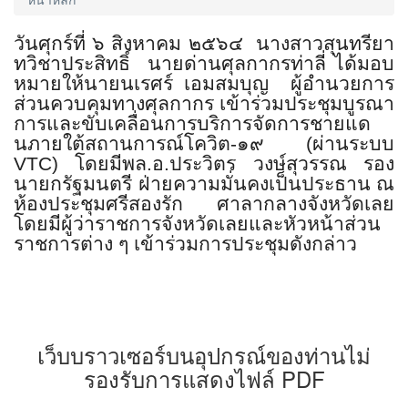
วันศุกร์ที่
๖
สิงหาคม
๒๕๖๔
นางสาวสุนทรียา
ทวิชาประสิทธิ์
นายด่านศุลกากรท่าลี่ ได้มอบ
หมายให้นายนเรศร์
เอมสมบุญ
ผู้อำนวยการ
ส่วนควบคุมทางศุลกา
กร เข้าร่วมประชุมบูรณา
การและขับเค
ลื่อนการบริการจัดการชายแด
นภายใ
ต้สถานการณ์โควิต-
๑๙ (
ผ่านระบบ
VTC)
โดยมีพล.อ.ประวิตร
วงษ์สุวรรณ
รอง
นายกรัฐมนตรี ฝ่ายความมั่นคงเป็นประธาน ณ
ห้อง
ประชุมศรีสองรัก ศาลากลางจังหวัดเลย
โดยมีผู้ว่าราชการจังหวัดเลยและ
หัวหน้าส่วน
ราชการต่าง ๆ เข้าร่
วมการประชุมดังกล่าว
เว็บบราวเซอร์บนอุปกรณ์ของท่านไม่
รองรับการแสดงไฟล์ PDF