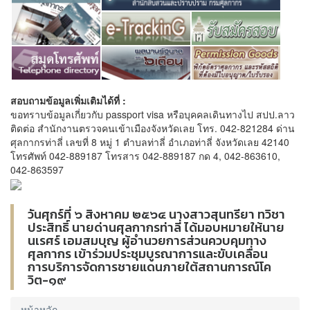
สอบถามข้อมูลเพิ่มเติมได้ที่ :
ขอทราบข้อมูลเกี่ยวกับ passport visa หรือบุคคลเดินทางไป สปป.ลาว
ติดต่อ สำนักงานตรวจคนเข้าเมืองจังหวัดเลย โทร. 042-821284 ด่าน
ศุลกากรท่าลี่ เลขที่ 8 หมู่ 1 ตำบลท่าลี่ อำเภอท่าลี่ จังหวัดเลย 42140
โทรศัพท์ 042-889187 โทรสาร 042-889187 กด 4, 042-863610,
042-863597
วันศุกร์ที่ ๖ สิงหาคม ๒๕๖๔ นางสาวสุนทรียา ทวิชา
ประสิทธิ์ นายด่านศุลกากรท่าลี่ ได้มอบหมายให้นาย
นเรศร์ เอมสมบุญ ผู้อำนวยการส่วนควบคุมทาง
ศุลกากร เข้าร่วมประชุมบูรณาการและขับเคลื่อน
การบริการจัดการชายแดนภายใต้สถานการณ์โค
วิต-๑๙
หน้าหลัก