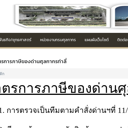
/พันธกิจ/ยุทธศาสตร์
หน่วยงานกรมศุลกากร
แผนผังเว็บไซต์
ติดต่อ
รการภาษีของด่านศุลกากรท่าลี่
ลัก
ตรการภาษีของด่านศุล
1.
การตรวจเป็นทีมตามคำสั่งด่านฯที่ 11/